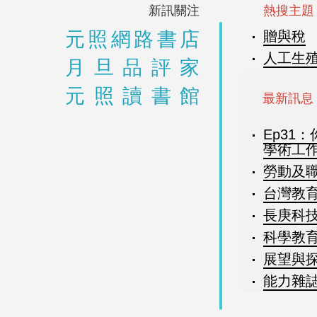
新訊關注
熱搜主題
元照網路書店
贈與稅
人工生
月旦品評家
元照讀書館
最新訊息
Ep31
學術工
勞動及職
台灣教育7
長庚科技
科學教育月
展望與探索
能力雜誌8