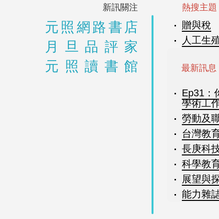
新訊關注
熱搜主題
元照網路書店
贈與稅
人工生
月旦品評家
元照讀書館
最新訊息
Ep31
學術工
勞動及職
台灣教育7
長庚科技
科學教育月
展望與探索
能力雜誌8