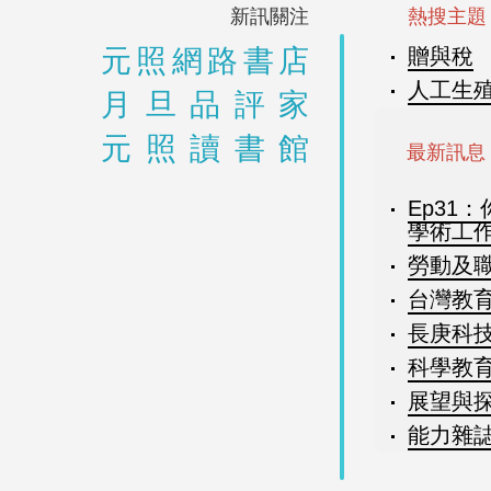
新訊關注
熱搜主題
元照網路書店
贈與稅
人工生
月旦品評家
元照讀書館
最新訊息
Ep31
學術工
勞動及職
台灣教育7
長庚科技
科學教育月
展望與探索
能力雜誌8