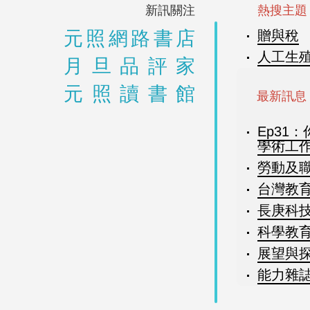
新訊關注
熱搜主題
元照網路書店
贈與稅
人工生
月旦品評家
元照讀書館
最新訊息
Ep31
學術工
勞動及職
台灣教育7
長庚科技
科學教育月
展望與探索
能力雜誌8